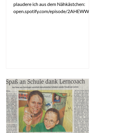
plaudere ich aus dem Nähkästchen:
open.spotify.com/episode/2AHEWW7B
CrtFX0CUYIBxCY?si=qvkif-8JR6CTP...