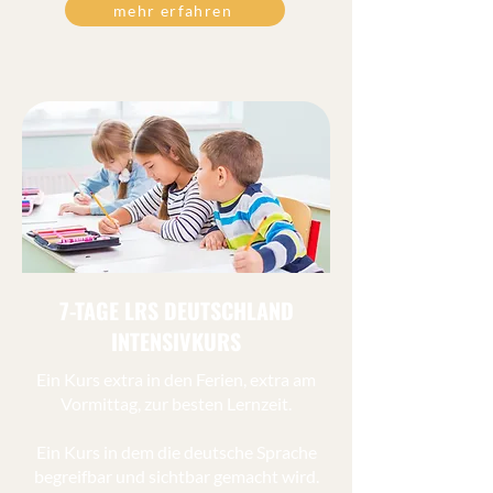
mehr erfahren
7-TAGE LRS DEUTSCHLAND
INTENSIVKURS
Ein Kurs extra in den Ferien, extra am
Vormittag, zur besten Lernzeit.
Ein Kurs in dem die deutsche Sprache
begreifbar und sichtbar gemacht wird.