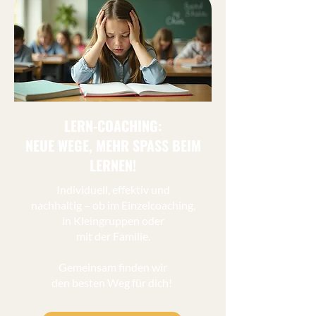
LERN-COACHING:
NEUE WEGE, MEHR SPASS BEIM
LERNEN!
Individuell, effektiv und
nachhaltig – ob im Einzelcoaching,
in Kleingruppen oder
mit der Familie.
Gemeinsam finden wir
den besten Weg für dich!